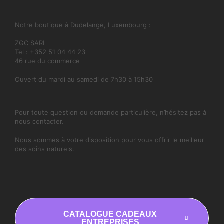
Notre boutique à Dudelange, Luxembourg :
ZGC SARL
Tel : +352 51 04 44 23
46 rue du commerce
Ouvert du mardi au samedi de 7h30 à 15h30
Pour toute question ou demande particulière, n’hésitez pas à
nous contacter.
Nous sommes à votre disposition pour vous offrir le meilleur
des soins naturels.
CATALOGUE CADEAUX
ENTREPRISES