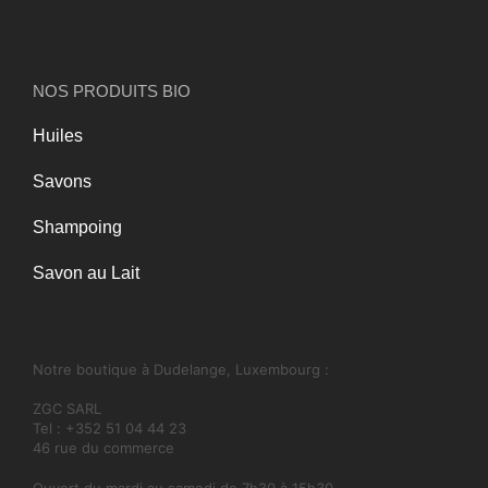
NOS PRODUITS BIO
Huiles
Savons
Shampoing
Savon au Lait
Notre boutique à Dudelange, Luxembourg :
ZGC SARL
Tel : +352 51 04 44 23
46 rue du commerce
Ouvert du mardi au samedi de 7h30 à 15h30