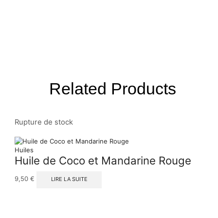
Related Products
Rupture de stock
5
Huiles
Huile de Coco et Mandarine Rouge
9,50
€
LIRE LA SUITE