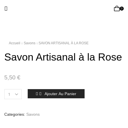
0
Accueil
Savons
SAVON ARTISANAL À LA ROSE
Savon Artisanal à la Rose
5,50
€
Ajouter Au Panier
Categories:
Savons