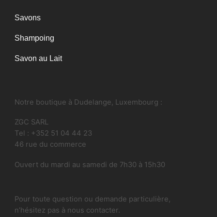
Savons
Shampoing
Savon au Lait
Notre boutique à Dudelange, Luxembourg :
ZGC SARL
Tel : +352 51 04 44 23
46 rue du commerce
Ouvert du mardi au samedi de 7h30 à 15h30
Pour toute question ou demande particulière,
n’hésitez pas à nous contacter.