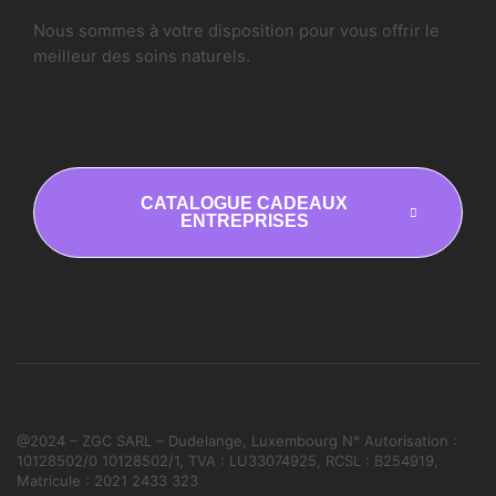
Nous sommes à votre disposition pour vous offrir le
meilleur des soins naturels.
CATALOGUE CADEAUX
ENTREPRISES
@2024 – ZGC SARL – Dudelange, Luxembourg
N° Autorisation :
10128502/0 10128502/1,
TVA : LU33074925,
RCSL : B254919,
Matricule : 2021 2433 323